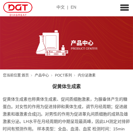
中文
|
EN
您当前位置:
首页
产品中心
POCT系列
内分泌激素
促黄体生成素
促黄体生成素也称黄体生成素、促间质细胞激素，为腺垂体产生的糖
蛋白。对女性的作用为促进排卵和黄体生成，调节月经周期；促进雌
激素和雄激素合成[2]。对男性的作用为促进睾丸间质细胞的成熟及雄
激素分泌。LH水平在月经周期的中期呈现最高峰，因此LH测定对排卵
时间有预测作用。 样本类型：全血、血清、血浆 检测时间：15min