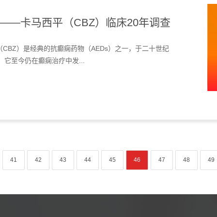
——卡马西平（CBZ）临床20年调查
CBZ）是经典的抗癫痫药物（AEDs）之一，于二十世纪
它至今仍在癫痫治疗中发...
41
42
43
44
45
46
47
48
49