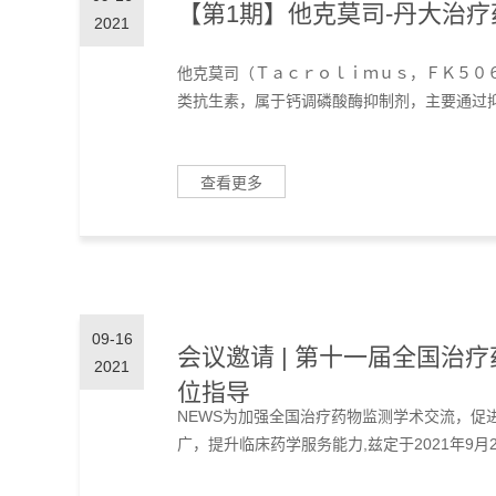
【第1期】他克莫司-丹大治疗
2021
他克莫司（Ｔａｃｒｏｌｉｍｕｓ，ＦＫ５０
类抗生素，属于钙调磷酸酶抑制剂，主要通过抑制
查看更多
09-16
会议邀请 | 第十一届全国治
2021
位指导
NEWS为加强全国治疗药物监测学术交流，促
广，提升临床药学服务能力,兹定于2021年9月24