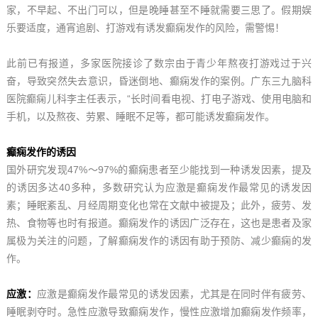
家，不早起、不出门可以，但是晚睡甚至不睡就需要三思了。假期娱
乐要适度，通宵追剧、打游戏有诱发癫痫发作的风险，需警惕！
此前已有报道，多家医院接诊了数宗由于青少年熬夜打游戏过于兴
奋，导致突然失去意识，昏迷倒地、癫痫发作的案例。广东三九脑科
医院癫痫儿科李主任表示，“长时间看电视、打电子游戏、使用电脑和
手机，以及熬夜、劳累、睡眠不足等，都可能诱发癫痫发作。
癫痫发作的诱因
国外研究发现47%～97%的癫痫患者至少能找到一种诱发因素，提及
的诱因多达40多种，多数研究认为应激是癫痫发作最常见的诱发因
素；睡眠紊乱、月经周期变化也常在文献中被提及；此外，疲劳、发
热、食物等也时有报道。癫痫发作的诱因广泛存在，这也是患者及家
属极为关注的问题，了解癫痫发作的诱因有助于预防、减少癫痫的发
作。
应激
应激是癫痫发作最常见的诱发因素，尤其是在同时伴有疲劳、
：
睡眠剥夺时。急性应激导致癫痫发作，慢性应激增加癫痫发作频率，