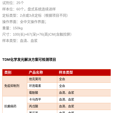
试剂位：25个
样本位：60个，盘式系统连续进样
定标类型：2点或3点定标（根据项目不同）
操作界面：全中文操作界面；
重量：150kg
尺寸：100(长)×67(深)×76(高)CM(含触控屏）
样本类型：血清、血浆
TDM
化学发光解决方案可检测项目
类别
产品名称
样本类型
他克莫司
全血
免疫抑制剂
环孢霉素
全血
霉酚酸
血清、血浆
卡马西平
血清、血浆
抗癫痫药
丙戊酸
血清、血浆