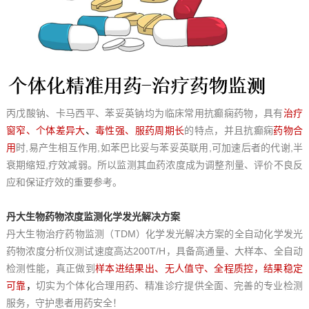
丙戊酸钠、卡马西平、苯妥英钠均为临床常用抗癫痫药物，具有
治疗
窗窄、个体差异大
、
毒性强、服药周期长
的特点，并且抗癫痫
药物合
用
时,易产生相互作用,如苯巴比妥与苯妥英联用,可加速后者的代谢,半
衰期缩短,疗效减弱。所以监测其血药浓度成为调整剂量、评价不良反
应和保证疗效的重要参考。
丹大生物药物浓度监测化学发光解决方案
丹大生物治疗药物监测（TDM）化学发光解决方案的全自动化学发光
药物浓度分析仪测试速度高达200T/H，具备高通量、大样本、全自动
检测性能，真正做到
样本进结果出、无人值守、全程质控，结果稳定
可靠
，
切实为个体化合理用药、精准诊疗提供全面、完善的专业检测
服务，守护患者用药安全！