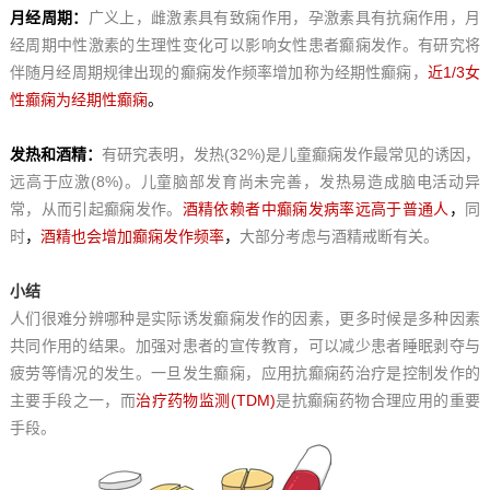
月经周期：
广义上，雌激素具有致痫作用，孕激素具有抗痫作用，月
经周期中性激素的生理性变化可以影响女性患者癫痫发作。有研究将
伴随月经周期规律出现的癫痫发作频率增加称为经期性癫痫，
近1/3女
性癫痫为经期性癫痫
。
发热和酒精：
有研究表明，发热(32%)是儿童癫痫发作最常见的诱因，
远高于应激(8%)。儿童脑部发育尚未完善，发热易造成脑电活动异
常，从而引起癫痫发作。
酒精依赖者中癫痫发病率远高于普通人
，
同
时
，
酒精也会增加癫痫发作频率
，
大部分考虑与酒精戒断有关。
小结
人们很难分辨哪种是实际诱发癫痫发作的因素，更多时候是多种因素
共同作用的结果。加强对患者的宣传教育，可以减少患者睡眠剥夺与
疲劳等情况的发生。一旦发生癫痫，应用抗癫痫药治疗是控制发作的
主要手段之一，而
治疗药物监测(TDM)
是抗癫痫药物合理应用的重要
手段。