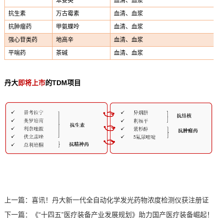
苯妥英
血清、血浆
抗生素
万古霉素
血清、血浆
抗肿瘤药
甲氨蝶呤
血清、血浆
强心苷类药
地高辛
血清、血浆
平喘药
茶碱
血清、血浆
丹大
即将上市
的T
DM
项目
上一篇：
喜讯！丹大新一代全自动化学发光药物浓度检测仪获注册证
下一篇：
《“十四五”医疗装备产业发展规划》助力国产医疗装备崛起！