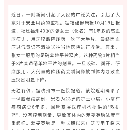
近日，一则新闻引起了大家的广泛关注，引起了大
家对于安全用药的重视。据福建健康报10月18日报
道，福建福州40岁的张女士（化名）有1年多的高血
压病史，用牙咬断降压药，吃了大半片。最终因血
压过低意识不清被送往当地医院进行救治。原来，
张女士服用的是
硝苯地平控释片
，这种药物1片相当
于3片普通硝苯地平片的剂量。一旦咬碎、掰开、研
磨服用，大剂量的降压药会瞬间释放到体内导致血
压突然明显下降。
无独有偶，据杭州市一医院报道，该院近期确诊了
一例脑萎缩病例，患者为23岁的护士小屠。小屠有
癫痫病史6年多，因吃基层医疗机构提供的“散拼
药”，没有控制剂量，导致其体内的苯妥英钠浓度严
重超标。苯妥英钠是一种长期以来广泛应用于临床