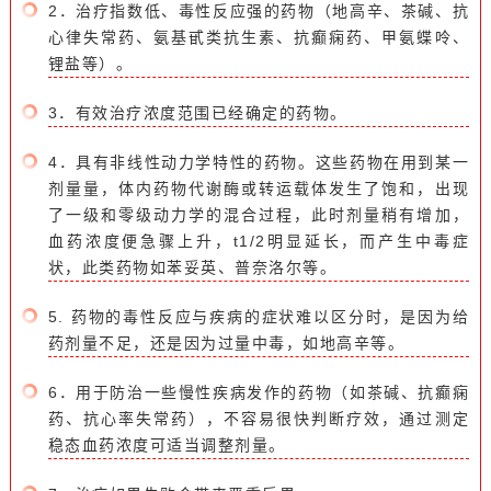
2．
治疗指数
低、毒性反应强的药物（地高辛、茶碱、抗
心律失常药、氨基甙类抗生素、抗癫痫药、甲氨蝶呤、
锂盐等）。
3．有效治疗浓度范围已经确定的药物。
4．具有非线性动力学特性的药物。这些药物在用到某一
剂量量，体内药物代谢酶或转运载体发生了饱和，出现
了一级和零级动力学的混合过程，此时剂量稍有增加，
血药浓度便急骤上升，t1/2明显延长，而产生中毒症
状，此类药物如苯妥英、普奈洛尔等。
5. 药物的毒性反应与疾病的症状难以区分时，是因为给
药剂量不足，还是因为过量中毒，如地高辛等。
6．用于防治一些慢性疾病发作的药物（如茶碱、抗癫痫
药、抗心率失常药），不容易很快判断疗效，通过测定
稳态血药浓度可适当调整剂量。