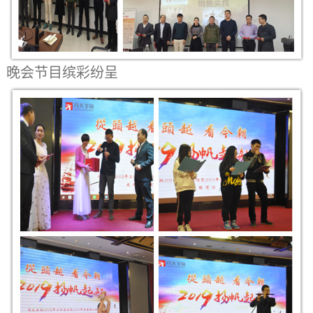
晚会节目缤彩纷呈