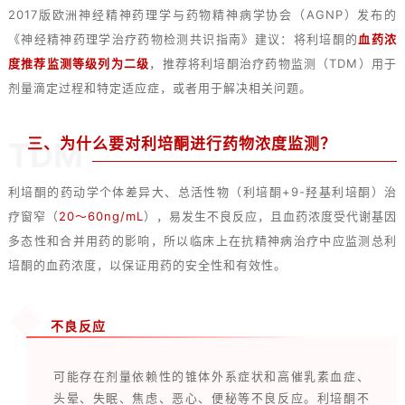
2017版欧洲神经精神药理学与药物精神病学协会（AGNP）发布的
《神经精神药理学治疗药物检测共识指南》建议：将利培酮的
血药浓
度推荐监测等级列为二级
，推荐将利培酮治疗药物监测（TDM）用于
剂量滴定过程和特定适应症，或者用于解决相关问题。
三、为什么要对利培酮进行药物浓度监测？
TDM
利培酮的药动学个体差异大、总活性物（利培酮+9-羟基利培酮）治
疗窗窄（
20～60ng/mL
），易发生不良反应，且血药浓度受代谢基因
多态性和合并用药的影响，所以临床上在抗精神病治疗中应监测总利
培酮的血药浓度，以保证用药的安全性和有效性。
不良反应
可能存在剂量依赖性的锥体外系症状和高催乳素血症、
头晕、失眠、焦虑、恶心、便秘等不良反应。利培酮不