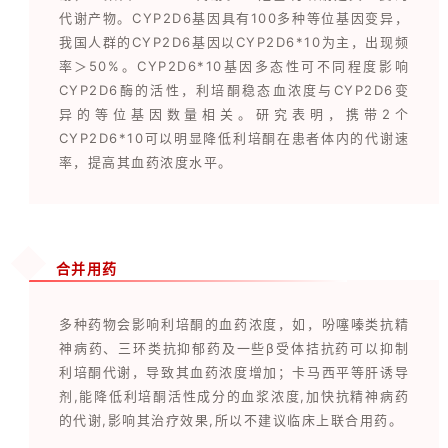
代谢产物。CYP2D6基因具有100多种等位基因变异，
我国人群的CYP2D6基因以CYP2D6*10为主，出现频
率＞50%。CYP2D6*10基因多态性可不同程度影响
CYP2D6酶的活性，利培酮稳态血浓度与CYP2D6变
异的等位基因数量相关。研究表明，携带2个
CYP2D6*10可以明显降低利培酮在患者体内的代谢速
率，提高其血药浓度水平。
合并用药
多种药物会影响利培酮的血药浓度，如，吩噻嗪类抗精
神病药、三环类抗抑郁药及一些β受体拮抗药可以抑制
利培酮代谢，导致其血药浓度增加；卡马西平等肝诱导
剂,能降低利培酮活性成分的血浆浓度,加快抗精神病药
的代谢,影响其治疗效果,所以不建议临床上联合用药。