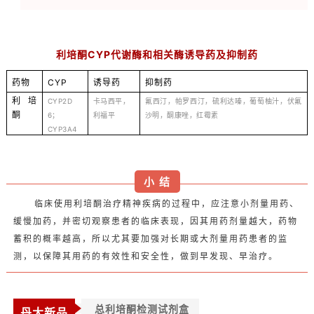
利培酮CYP代谢酶和相关酶诱导药及抑制药
药物
CYP
诱导药
抑制药
利培
CYP2D
卡马西平，
氟西汀，帕罗西汀，硫利达嗪，葡萄柚汁，伏氟
酮
6；
利福平
沙明，酮康唑，红霉素
CYP3A4
小
结
临床使用利培酮治疗精神疾病的过程中，应注意小剂量用药、
缓慢加药，并密切观察患者的临床表现，因其用药剂量越大，药物
蓄积的概率越高，所以尤其要加强对长期或大剂量用药患者的监
测，以保障其用药的有效性和安全性，做到早发现、早治疗。
总
利培酮检测试剂盒
丹大新品