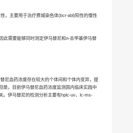
瘤活性，主要用于治疗费城染色体(bcr-abl)阳性的慢性
。因此需要能够同时测定伊马替尼和n-去甲基伊马替
马替尼血药浓度存在较大的个体间和个体内变异，提
但是，目前伊马替尼血药浓度监测国内临床实践中
尼的检测分析主要有hplc-uv、lc-ms-