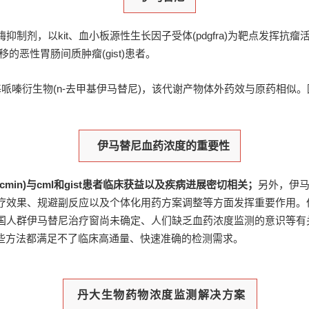
氨酸激酶抑制剂，以kit、血小板源性生长因子受体(pdgfra)为靶点发挥抗
的恶性胃肠间质肿瘤(gist)患者。
甲基哌嗪衍生物(n-去甲基伊马替尼)，该代谢产物体外药效与原药相似
伊马替尼血药浓度的重要性
in)与cml和gist患者临床获益以及疾病进展密切相关；
另外，伊
疗效果、规避副反应以及个体化用药方案调整等方面发挥重要作用。
群伊马替尼治疗窗尚未确定、人们缺乏血药浓度监测的意识等有关。伊马替
，但是这些方法都满足不了临床高通量、快速准确的检测需求。
丹大生物药物浓度监测解决方案