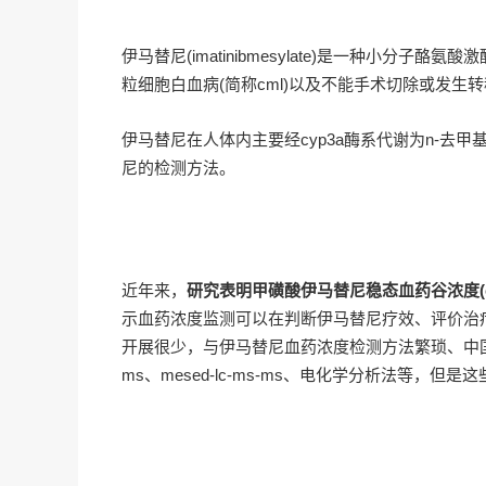
伊马替尼(imatinibmesylate)是一种小分子酪
粒细胞白血病(简称cml)以及不能手术切除或发生转移
伊马替尼在人体内主要经cyp3a酶系代谢为n-去
尼的检测方法。
近年来，
研究表明甲磺酸伊马替尼稳态血药谷浓度(cm
示血药浓度监测可以在判断伊马替尼疗效、评价治
开展很少，与伊马替尼血药浓度检测方法繁琐、中国人
ms、mesed-lc-ms-ms、电化学分析法等