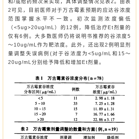
和/或给药频次来实现，具体调整情况见表2。由表
2可见，目前医师对于万古霉素预期的应达谷浓度
范围掌握水平不一致。初次监测浓度偏低
（<5ug>20ug/mL）的12例，降低治疗Et剂量的
仅有6例。大多数医师仍将说明书推荐的谷浓度5
～10ug/mL作为靶浓度。此外，还出现2例明显剂
量调整失误病例(对于谷浓度为<5ug/mL和15～
20ug/mL分别给予降低和增加Et剂量。