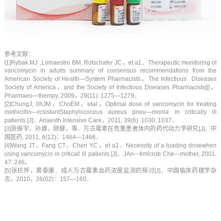
参考文献：
,
[1]Rybak MJ
Lomaestro BM, Rotschafer JC，et a1．Therapeutic monitoring of
vancomycin in adults summary of consensus recommendafions from the
American Society of Health—System Pharmacists。The Infectious Diseases
Society of America，and the Society of Infectious Diseases Pharmacists[j]，
Pharmaeo—thempy, 2009，29(11): 1275—1279．
[2]ChungJ, 0hJM，ChoEM，etal，Optimal dose of vancomycin for treating
methicillin—rcsistantStaphylococeus aureus pneu—monia in critically ill
patients [J]．Anaesth Intensive Care，2011, 39(6): 1030. 1037．
[3]张振宇，孙娜，顾健，等．万古霉素在危重患者体内的药代动力学研究[J]．中
国医药, 2011, 6(12)：1464—1466．
[4]Wang JT，Fang CT，Chen YC，et a1．Necessity of a loading dosewhen
using vancomycin in criticall ill patients [J]．JAn—timicrob Che—mother, 2001.
47: 246。
[5]张抗怀，黄泰康．成人万古霉素血药浓度监测的探讨[J]．中国临床药理学杂
志，2010，26(02)：157—160．