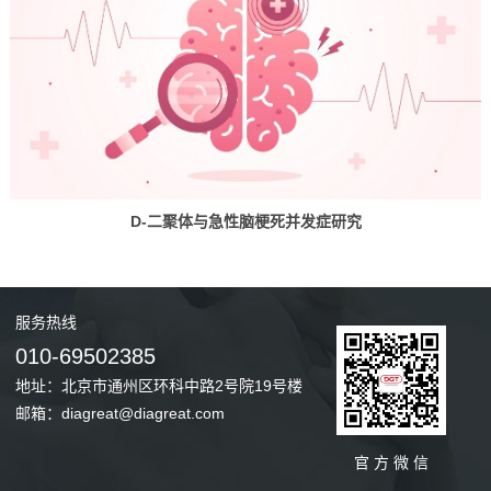
D-二聚体与急性脑梗死并发症研究
服务
热线
010-69502385
地址：北京市通州区环科中路2号院19号楼
邮箱：diagreat@diagreat.com
官 方 微 信