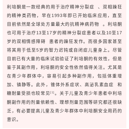
利培酮是一款经典的用于治疗
精神分裂症
、双相躁狂
的精神类药物，早在1993年即已开始临床应用，直至
目前依然是全球处方量最大的
抗精神病药物
。利培酮
也可用于治疗13至17岁的精神分裂症患者以及10至17
岁的
双相情感障碍
患者的躁狂发作。而很多国家甚至
将其用于低至5岁的智力迟钝或自闭症儿童身上。尽管
目前已有大量的临床试验验证了利培酮的有效性，但是
鉴于其副作用，利培酮的安全性依然值得关注。尤其是
在青少年群体中，容易引起多种副作用，包括体重增
加、镇静等。此外，锥体外系症状、
高泌乳素血症
和
糖耐量受损也较常见
。关于儿童及青少年患者中利培
[1]
酮副作用的剂量依赖性、理想剂量范围等研究都还很缺
乏，有必要提高儿童及青少年群体中利培酮安全用药的
意识。