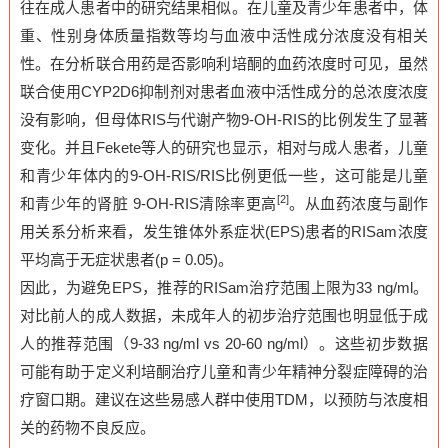
往在成人患者中的研究结果相似。在儿童及青少年患者中，体
重、性别身体质量指数等均与血液中活性成分浓度没有相关
性。在分析联合用药是否影响利培酮的血药浓度时可见，虽然
联合使用CYP2D6抑制剂对患者血液中活性成分的总浓度浓度
没有影响，但母体RIS与代谢产物9-OH-RIS的比例发生了显著
变化。并且Fekete等人的研究也显示，相对与成人患者，儿童
和青少年体内的9-OH-RIS/RIS比例更低一些，这可能是儿童
[2]
和青少年的肾脏 9-OH-RIS清除率更高
。从血药浓度与副作
用关系分析来看，发生锥体外系症状(EPS)患者的RISam浓度
平均高于无症状患者(p = 0.05)。
因此，为避免EPS，推荐的RISam治疗范围上限为33 ng/ml。
对比前人的成人数据，未成年人的初步治疗范围也明显低于成
人的推荐范围（9-33 ng/ml vs 20-60 ng/ml）。这些初步数据
可能有助于定义利培酮治疗儿童和青少年精神分裂症障碍的治
疗窗口期。建议在这些易感人群中使用TDM，以预防与浓度相
关的药物不良反应。