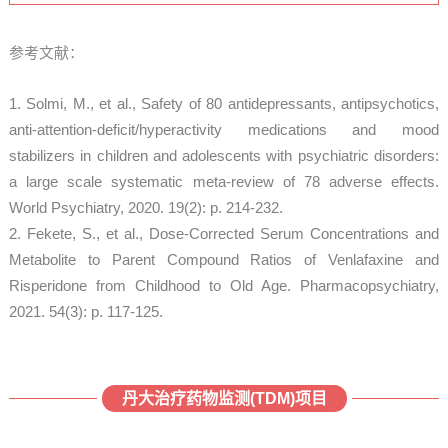
参考文献：
1. Solmi, M., et al., Safety of 80 antidepressants, antipsychotics,
anti-attention-deficit/hyperactivity medications and mood
stabilizers in children and adolescents with psychiatric disorders:
a large scale systematic meta-review of 78 adverse effects.
World Psychiatry, 2020. 19(2): p. 214-232.
2. Fekete, S., et al., Dose-Corrected Serum Concentrations and
Metabolite to Parent Compound Ratios of Venlafaxine and
Risperidone from Childhood to Old Age. Pharmacopsychiatry,
2021. 54(3): p. 117-125.
丹大治疗药物监测(TDM)项目