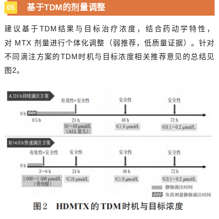
基于
TDM
的剂量调整
05
建议基于
TDM
结果与目标治疗浓度，结合药动学特性，
对
MTX
剂量进行个体化调整
（弱推荐，低质量证据）。
针对
不同滴注方案的
TDM
时机与目标浓度相关推荐意见的总结见
图
2
。