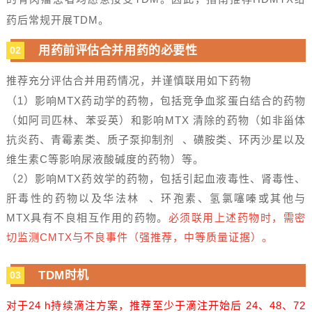
药后常规开展TDM。
用药前评估合并用药的必要性
02
推荐充分评估合并用药情况，并谨慎联用如下药物
（1）影响MTX药动学的药物，包括竞争血浆蛋白结合的药物
（如阿司匹林、苯妥英）和影响MTX 清除的药物（如非甾体
抗炎药、青霉素类、
质子泵抑制剂
、磺胺类、环丙沙星以及
维生素C等影响尿液酸碱度的药物）等。
（2）影响MTX药效学的药物，包括引起血液毒性、肾毒性、
肝毒性的药物以及
华法林
、环孢素、氢氯噻嗪或其他与
MTX具有不良相互作用的药物。
必须联用上述药物时，需密
切监测CMTX与不良事件（强推荐，中等质量证据）。
TDM时机
03
对于
24 h持续滴注方案，推荐至少于滴注开始后 24、48、72