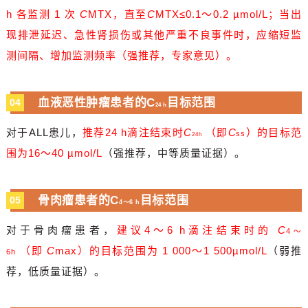
h 各监测 1 次
C
MTX，直至
C
MTX≤0.1～0.2 µmol/L；当出
现排泄延迟、急性肾损伤或其他严重不良事件时，应缩短监
测间隔、增加监测频率（强推荐，专家意见）。
血液恶性肿瘤患者的
C
目标范围
04
24 h
对于
ALL
患儿，
推荐
24 h
滴注结束时
C
（即
C
）的目标范
ss
24h
围为
16
～
40 µmol/L
（强推荐，
中等质量证据）。
骨肉瘤患者的
C
目标范围
05
4
～
6 h
对于骨肉瘤患者，
建议
4
～
6 h
滴注结束时的
C
4
～
（即
C
max
）的目标范围为
1 000
～
1 500
µmol/L
（弱推
6h
荐，低质量证据）。