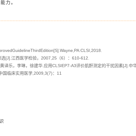
扰能力。
pprovedGuidelineThirdEdition[S].Wayne,PA:CLSI,2018.
.江西医学检验，2007,25（6）：610-612.
琳，徐建华.应用CLSIEP7-A3评价肌酐测定的干扰因素[J].中华检验医学
临床实用医学,2009,3(7)：11
识