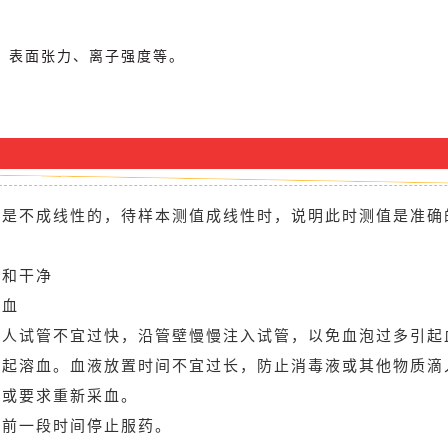
、表面张力、离子强度等。
释是不成线性的，待样本测值成线性时，说明此时测值是准确
洁和干净
溶血
注人试管不宜过快，沿管壁慢慢注入试管，以免血泡过多引起
引起溶血。血液放置时间不宜过长，防止消毒液或其他物质滴
注或要求重新采血。
血前一段时间停止服药。