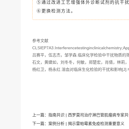
⑤通过改进工艺增强体外诊断试剂的抗干
⑥更换检测方法。
参考文献
CLSIEP7A3.Interferencetestinginclinicalchemistry;A
吕赛平，伍志杰，邹学森.临床化学检验中干扰物质的筛选[J]
石文，黄婕如，刘冬冬，何敏，郑楚宏，肖倩，林莉，黄译乐，李
杨红卫，杨永红.溶血对临床生化检验的干扰和影响[J].中国
上一篇：
指南共识 | 西罗莫司治疗淋巴管肌瘤病专家共
下一篇：
案例分析 | 揭示雷帕霉素免疫检测重要意义