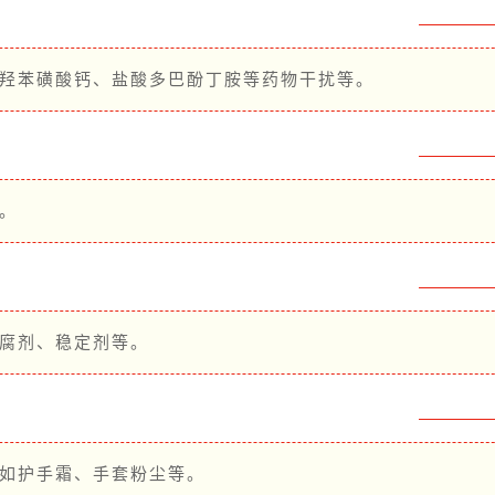
、羟苯磺酸钙、盐酸多巴酚丁胺等药物干扰等。
。
防腐剂、稳定剂等。
,如护手霜、手套粉尘等。