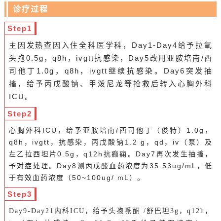
诊疗过程
Step1
主因发热查因入住全科医学科，Day1-Day4给予拉氧
头孢0.5g，q8h，ivgtt抗感染，Day5改用亚胺培南/西
司他丁1.0g，q8h，ivgtt继续抗感染。Day6突发抽
搐，给予丙戊酸钠、甲泼尼龙等抢救后转入心胸外科
ICU。
Step2
心胸外科ICU，给予亚胺培南/西司他丁（俊特）1.0g，
q8h，ivgtt，抗感染，丙戊酸钠1.2 g，qd，iv（泵）及
左乙拉西坦片0.5g，q12h抗癫痫。Day7再次发生抽搐，
予对症处理。Day8测丙戊酸血药浓度为35.53ug/mL，低
于有效血药浓度（50~100ug/ mL）。
Step3
Day9-Day21内科ICU，给予头孢哌酮 /舒巴坦3g，q12h，