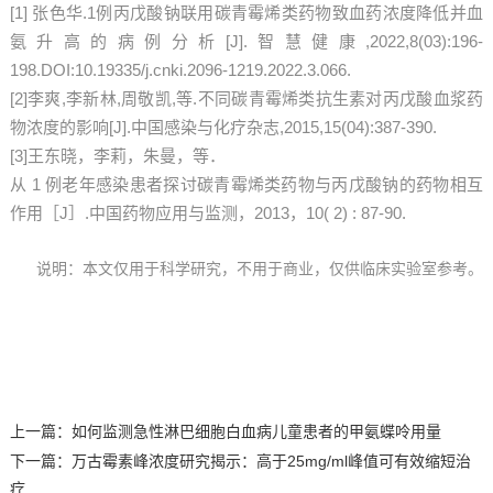
[1]
张色华.1例丙戊酸钠联用碳青霉烯类药物致血药浓度降低并血
氨升高的病例分析[J].智慧健康,2022,8(03):196-
198.DOI:10.19335/j.cnki.2096-1219.2022.3.066.
[2]李爽,李新林,周敬凯,等.不同碳青霉烯类抗生素对丙戊酸血浆药
物浓度的影响[J].中国感染与化疗杂志,2015,15(04):387-390.
[3]王东晓，李莉，朱曼，等．
从 1 例老年感染患者探讨碳青霉烯类药物与丙戊酸钠的药物相互
作用［J］.中国药物应用与监测，2013，10( 2) : 87-90.
说明：本文仅用于科学研究，不用于商业，仅供临床实验室参考。
上一篇：
如何监测急性淋巴细胞白血病儿童患者的甲氨蝶呤用量
下一篇：
万古霉素峰浓度研究揭示：高于25mg/ml峰值可有效缩短治
疗...