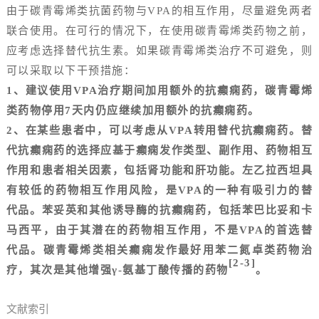
由于碳青霉烯类抗菌药物与
VPA的相互作用，尽量避免两者
联合使用。在可行的情况下，在使用碳青霉烯类药物之前，
应考虑选择替代抗生素。如果碳青霉烯类治疗不可避免，则
可以采取以下干预措施：
1、建议使用VPA治疗期间加用额外的抗癫痫药，碳青霉烯
类药物停用7天内仍应继续加用额外的抗癫痫药。
2、
在某些患者中，可以考虑从VPA转用替代抗癫痫药。替
代抗癫痫药的选择应基于癫痫发作类型、副作用、药物相互
作用和患者相关因素，包括肾功能和肝功能。左乙拉西坦具
有较低的药物相互作用风险，是VPA的一种有吸引力的替
代品。苯妥英和其他诱导酶的抗癫痫药，包括苯巴比妥和卡
马西平，由于其潜在的药物相互作用，不是VPA的首选替
代品。碳青霉烯类相关癫痫发作最好用苯二氮卓类药物治
[2-3]
疗，其次是其他增强γ-氨基丁酸传播的药物
。
文献索引