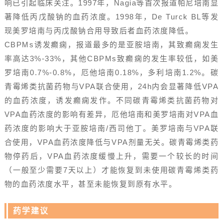
响已引起临床关注。1997年，Nagia等首次报道帕尼培南显
著降低丙戊酸钠的血药浓度。1998年，De Turck BL等发
现美罗培南与丙戊酸钠合用导致后者血药浓度降低。
CBPMs诱发癫痫，报道最多的是亚胺培南，其致癫痫发生
率高达3%-33%，其他CBPMs致癫痫的发生率较低，如美
罗培南0.7%-0.8%，厄他培南0.18%，多利培南1.2%。碳
青霉烯类抗菌药物与VPA联合使用，24h内会显著降低VPA
的血药浓度，诱发癫痫发作。不同碳青霉烯类抗菌药物对
VPA血药浓度的影响有差异，厄他培南和美罗培南对VPA血
药浓度的影响大于亚胺培南/西司他丁。美罗培南与VPA联
合使用，VPA血药浓度降低与VPA剂量无关。碳青霉烯类药
物停药后，VPA血药浓度缓慢上升，需要一个较长的时间
（一般至少需要7天以上）才能恢复到未使用碳青霉烯类药
物的血药浓度水平，甚至未能恢复到原有水平。
药学建议