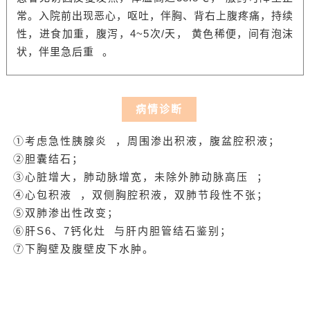
常。入院前出现恶心，呕吐，伴胸、背右上腹疼痛，持续
性，进食加重，腹泻，4~5次/天， 黄色稀便，间有泡沫
状，伴
里急后重
。
病情诊断
①考虑
急性胰腺炎
，周围渗出积液，腹盆腔积液；
②胆囊结石；
③心脏增大，肺动脉增宽，未除外
肺动脉高压
；
④
心包积液
，双侧胸腔积液，双肺节段性不张；
⑤双肺渗出性改变；
⑥肝S6、7
钙化灶
与肝内胆管结石鉴别；
⑦下胸壁及腹壁皮下水肿。