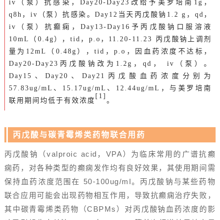
iv（泵）抗感染，Day20-Day23改给予美罗培南1g，
q8h，iv（泵）抗感染。Day12当天丙戊酸钠1.2 g，qd，
iv（泵）抗癫痫，Day13-Day16予丙戊酸钠口服溶液
10mL（0.4g），tid，p.o，11.20-11.23 丙戊酸钠上调剂
量为12mL（0.48g），tid，p.o，因血药浓度不达标，
Day20-Day23丙戊酸钠改为1.2g，qd， iv（泵）。
Day15、Day20、Day21丙戊酸血药浓度分别为
57.83ug/mL、15.17ug/mL、12.44ug/mL，与美罗培南
[1]
联用期间均低于有效浓度
。
丙戊酸与碳青霉烯类药物联合用药
丙戊酸钠（valproic acid，VPA）为临床常用的广谱抗癫
痫药，对各种类型的癫痫发作均有良好效果，其使用期间需
保持血药浓度范围在 50-100ug/ml。丙戊酸钠与某些药物
联合应用可能会出现药物相互作用，导致抗癫痫治疗失败，
其中碳青霉烯类药物（CBPMs）对丙戊酸钠血药浓度的影