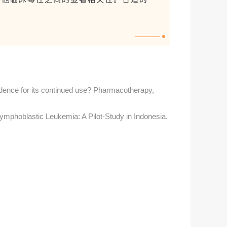
idence for its continued use? Pharmacotherapy,
Lymphoblastic Leukemia: A Pilot-Study in Indonesia.