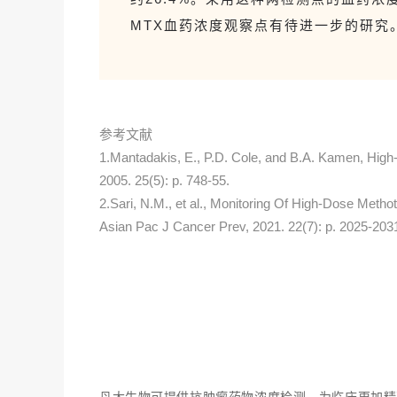
M
TX
血药浓度观察点有待进一步的研究
参考文献
1.Mantadakis, E., P.D. Cole, and B.A. Kamen, High-
2005. 25(5): p. 748-55.
2.Sari, N.M., et al., Monitoring Of High-Dose Metho
Asian Pac J Cancer Prev, 2021. 22(7): p. 2025-203