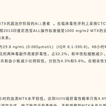
MTX
巩固治疗阶段的
A
LL
患者
。在临床毒性评判上采用C
T
照2
013
印度尼西亚A
LL
操作标准接受1
000
mg/m
2 MTX
的
的关系。
8 ng/mL (0.065µmol/L) (IQR 8.1-390.6)，48
见的
两种
毒副作用是
肝毒性
，占
32.2%
，
和中性粒细胞减少
膜炎
和
血小板减少
比例较低，分别为
4.3%
和
5.6%。
在相关性
。
8小时的血清MTX水平较低，
达到
III/IV级肝毒性
概率只有
4.
度测定方式，除了能显示肝毒性外，不能观察到
MTX水平
与