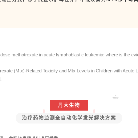
。
dose methotrexate in acute lymphoblastic leukemia: where is the ev
trexate (Mtx)-Related Toxicity and Mtx Levels in Children with Acute 
1.
丹大生物
治疗药物监测全自动化学发光解决方案