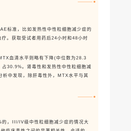
CAE
标准，比如
发热性中性粒细胞减少症
的
治疗。获取受试者用药后2
4
小时和4
8
小时
小时MTX血清水平
则
略有下降(中位数为28.3
，占
30.9%。肾毒性和发热性中性粒细胞减
分析中发现，
除肝毒性外，MTX水平与
其
4%的
，
III/IV级中性粒细胞减少
症的情况大
其他
临床毒性之间
的显著相关性。合适的