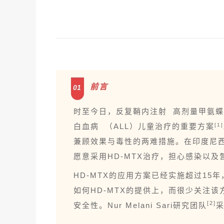
前言
01
时至今日，反复
鞘内注射
高剂量甲氨蝶
白血病
（ALL）儿童治疗的重要
方案
[1]
兼顾效果与毒性的两难措施。在印度尼
愿意采用HD-MTX治疗，担心感染以
HD-MTX的应用方案已经实施超过15年，
如何HD-MTX的提供上，而很少关注
[2]
安全性。Nur Melani Sari研究团队
采