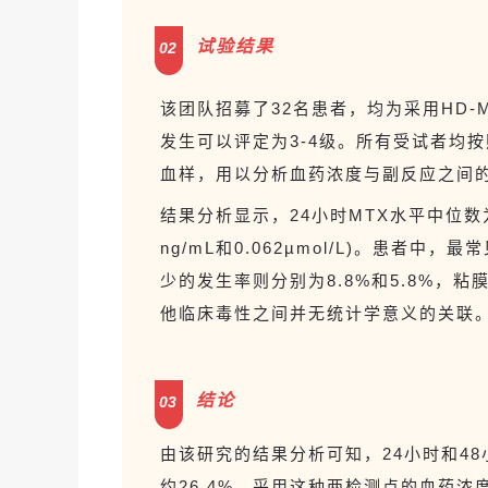
试验结果
02
该团队招募了3
2
名患者，均为采用
HD-
发生可以评定为3
-4
级。所有受试者均按
血样，用以分析血药浓度与副反应之间
结果分析显示，
24小时MTX水平中位数为29.
ng/mL和0.062µmol/L)。
患者中，最常
少
的发生率则分别为
8.8%和5.8%，粘
他
临床毒性之间
并
无统计学意义的关联
结论
03
由该研究的结果分析可知，
24小时和4
约
26.4%。
采用这种两检测点的血药浓