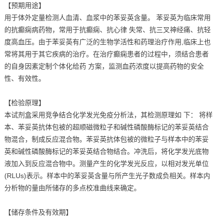
【预期用途】
用于体外定量检测人血清、血浆中的苯妥英含量。 苯妥英为临床常用
的抗癫痫病药物，常用于抗癫痫、抗心律 失常、抗三叉神经痛、抗轻
度高血压。由于苯妥英有广泛的生物学活性和药理治疗作用,临床上也
常将其用于其它疾病的治疗。在治疗癫痫患者的过程中，须结合患者
的自身因素定制个体化给药 方案，监测血药浓度以提高药物的安全
性、有效性。
【检验原理】
本试剂盒采用竞争结合化学发光免疫分析法，其检测原理如 下： 将样
本、苯妥英抗体包被的超顺磁微粒子和碱性磷酸酶标记的苯妥英结合
物混合，制成反应混合物。苯妥英抗体包被的微粒子与样本中的苯妥
英和碱性磷酸酶标记的苯妥英结合物结合。冲洗后，将化学发光底物
液加入到反应混合物中。测量产生的化学发光反应，以相对发光单位
(RLUs)表示。样本中的苯妥英含量与所产生光子数成负相关。样本内
分析物的量由所储存的多点校准曲线来确定。
【储存条件及有效期】