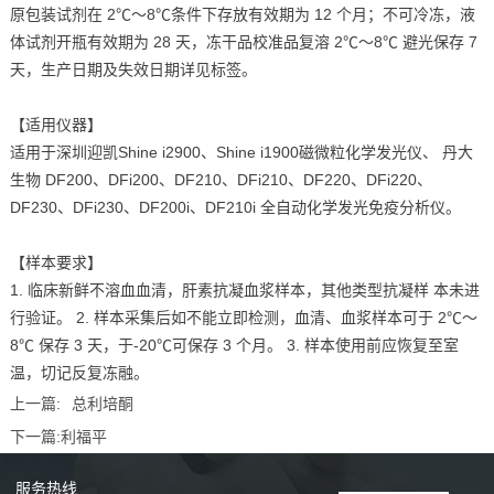
原包装试剂在 2℃～8℃条件下存放有效期为 12 个月；不可冷冻，液
体试剂开瓶有效期为 28 天，冻干品校准品复溶 2℃～8℃ 避光保存 7
天，生产日期及失效日期详见标签。
【适用仪器】
适用于深圳迎凯Shine i2900、Shine i1900磁微粒化学发光仪、 丹大
生物 DF200、DFi200、DF210、DFi210、DF220、DFi220、
DF230、DFi230、DF200i、DF210i 全自动化学发光免疫分析仪。
【样本要求】
1. 临床新鲜不溶血血清，肝素抗凝血浆样本，其他类型抗凝样 本未进
行验证。 2. 样本采集后如不能立即检测，血清、血浆样本可于 2℃～
8℃ 保存 3 天，于-20℃可保存 3 个月。 3. 样本使用前应恢复至室
温，切记反复冻融。
上一篇:
总利培酮
下一篇:
利福平
服务
热线