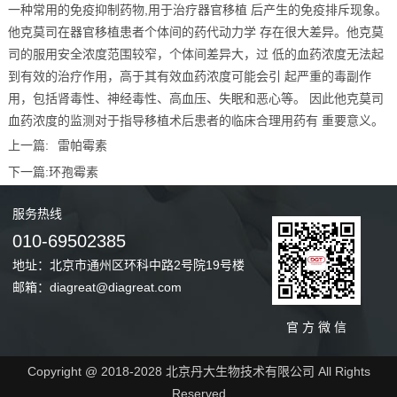
一种常用的免疫抑制药物,用于治疗器官移植 后产生的免疫排斥现象。
他克莫司在器官移植患者个体间的药代动力学 存在很大差异。他克莫
司的服用安全浓度范围较窄，个体间差异大，过 低的血药浓度无法起
到有效的治疗作用，高于其有效血药浓度可能会引 起严重的毒副作
用，包括肾毒性、神经毒性、高血压、失眠和恶心等。 因此他克莫司
血药浓度的监测对于指导移植术后患者的临床合理用药有 重要意义。
上一篇:
雷帕霉素
下一篇:
环孢霉素
服务
热线
010-69502385
地址：北京市通州区环科中路2号院19号楼
邮箱：diagreat@diagreat.com
官 方 微 信
Copyright @ 2018-2028 北京丹大生物技术有限公司 All Rights
Reserved