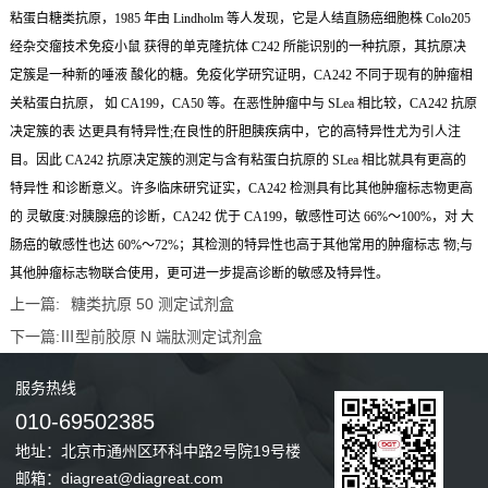
粘蛋白糖类抗原，1985 年由 Lindholm 等人发现，它是人结直肠癌细胞株 Colo205
经杂交瘤技术免疫小鼠 获得的单克隆抗体 C242 所能识别的一种抗原，其抗原决
定簇是一种新的唾液 酸化的糖。免疫化学研究证明，CA242 不同于现有的肿瘤相
关粘蛋白抗原， 如 CA199，CA50 等。在恶性肿瘤中与 SLea 相比较，CA242 抗原
决定簇的表 达更具有特异性;在良性的肝胆胰疾病中，它的高特异性尤为引人注
目。因此 CA242 抗原决定簇的测定与含有粘蛋白抗原的 SLea 相比就具有更高的
特异性 和诊断意义。许多临床研究证实，CA242 检测具有比其他肿瘤标志物更高
的 灵敏度:对胰腺癌的诊断，CA242 优于 CA199，敏感性可达 66%～100%，对 大
肠癌的敏感性也达 60%～72%；其检测的特异性也高于其他常用的肿瘤标志 物;与
其他肿瘤标志物联合使用，更可进一步提高诊断的敏感及特异性。
上一篇:
糖类抗原 50 测定试剂盒
下一篇:
Ⅲ型前胶原 N 端肽测定试剂盒
服务
热线
010-69502385
地址：北京市通州区环科中路2号院19号楼
邮箱：diagreat@diagreat.com