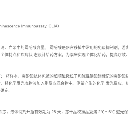
minescence Immunoassay, CLIA）
检测人血清、血浆中的霉酚酸含量。 霉酚酸是器官移植中常用的免疫抑制剂，
个体特点和疾病状 态设计给药方案，为临床实现个体化给药，提高疗效
： 将样本、霉酚酸抗体包被的超顺磁微粒子和碱性磷酸酶标记的霉酚酸
，将化学发光底物液加入到反应混合物中。测量产生的化学 发光反应，以相
来确定。
 冷冻，液体试剂开瓶有效期为 28 天，冻干品校准品复溶 2℃～8℃ 避