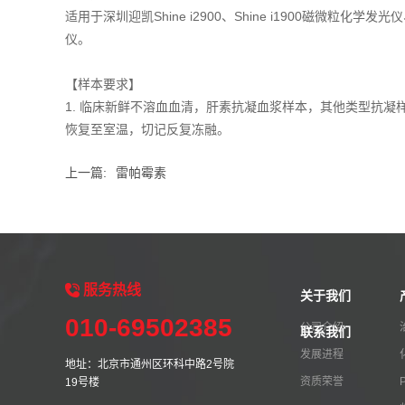
适用于深圳迎凯Shine i2900、Shine i1900磁微粒化学发光仪
仪。
【样本要求】
1. 临床新鲜不溶血血清，肝素抗凝血浆样本，其他类型抗凝样本
恢复至室温，切记反复冻融。
上一篇:
雷帕霉素
服务
热线
关于我们
010-69502385
公司介绍
联系我们
发展进程
地址：北京市通州区环科中路2号院
资质荣誉
19号楼