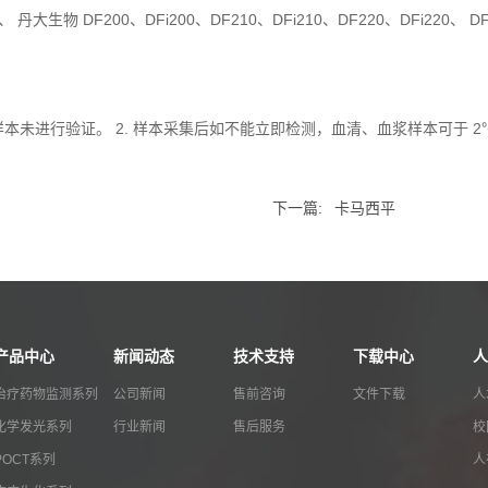
、 丹大生物 DF200、DFi200、DF210、DFi210、DF220、DFi220、 
未进行验证。 2. 样本采集后如不能立即检测，血清、血浆样本可于 2℃～8
下一篇:
卡马西平
产品中心
新闻动态
技术支持
下载中心
人
治疗药物监测系列
公司新闻
售前咨询
文件下载
人
化学发光系列
行业新闻
售后服务
校
POCT系列
人