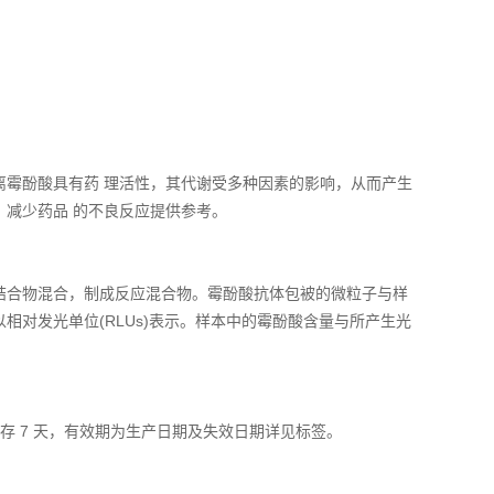
游离霉酚酸具有药 理活性，其代谢受多种因素的影响，从而产生
、减少药品 的不良反应提供参考。
结合物混合，制成反应混合物。霉酚酸抗体包被的微粒子与样
对发光单位(RLUs)表示。样本中的霉酚酸含量与所产生光
光保存 7 天，有效期为生产日期及失效日期详见标签。