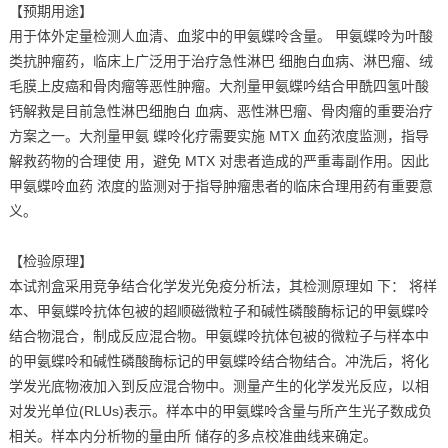
【预期用途】
用于体外定量检测人血清、血浆中的甲氨蝶呤含量。 甲氨蝶呤为叶酸
类抗肿瘤药，临床上广泛用于治疗急性淋巴 细胞白血病、淋巴瘤、绒
毛膜上皮癌和骨肉瘤等恶性肿瘤。大剂量甲氨蝶吟结合甲酰四氢叶酸
钙解救是目前急性淋巴细胞白 血病、恶性淋巴瘤、骨肉瘤的重要治疗
方案之一。大剂量甲氨 蝶呤化疗需要实施 MTX 血药浓度监测，指导
解救药物的合理使 用，避免 MTX 对患者造成的严重毒副作用。因此
甲氨蝶呤血药 浓度的监测对于指导肿瘤患者的临床合理用药有重要意
义。
【检验原理】
本试剂盒采用竞争结合化学发光免疫分析法，其检测原理如 下： 将样
本、甲氨蝶呤抗体包被的超顺磁微粒子和碱性磷酸酶标记的甲氨蝶呤
结合物混合，制成反应混合物。甲氨蝶呤抗体包被的微粒子与样本中
的甲氨蝶呤和碱性磷酸酶标记的甲氨蝶呤结合物结合。冲洗后，将化
学发光底物液加入到反应混合物中。测量产生的化学发光反应，以相
对发光单位(RLUs)表示。样本中的甲氨蝶呤含量与所产生光子数成负
相关。样本内分析物的量由所 储存的多点校准曲线来确定。