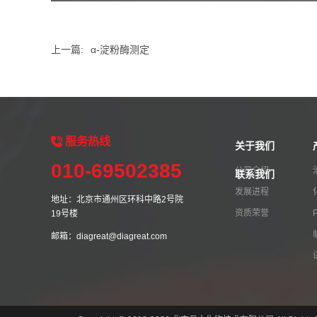
上一篇:
α-淀粉酶测定
服务
热线
关于我们
010-69502385
公司介绍
联系我们
发展进程
地址：北京市通州区环科中路2号院
资质荣誉
19号楼
邮箱：diagreat@diagreat.com