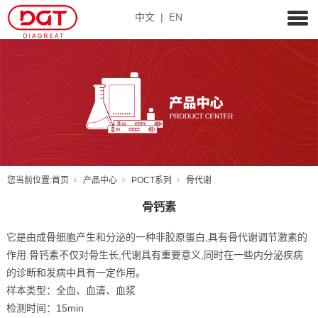
中文
|
EN
您当前位置:
首页
产品中心
POCT系列
骨代谢
骨钙素
它是由成骨细胞产生和分泌的一种非胶原蛋白,具有骨代谢调节激素的
作用.骨钙素不仅对骨生长,代谢具有重要意义,同时在一些内分泌疾病
的诊断和发病中具有一定作用。
样本类型：全血、血清、血浆
检测时间：15min