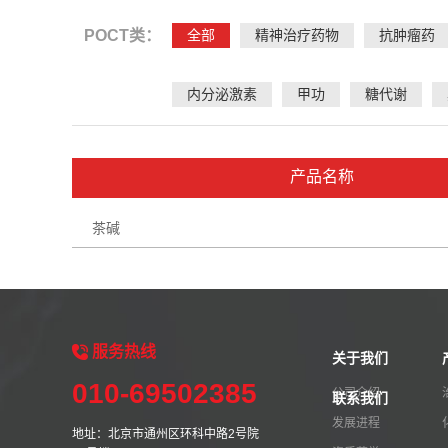
POCT类：
全部
精神治疗药物
抗肿瘤药
内分泌激素
甲功
糖代谢
产品名称
茶碱
服务
热线
关于我们
010-69502385
公司介绍
联系我们
发展进程
地址：北京市通州区环科中路2号院