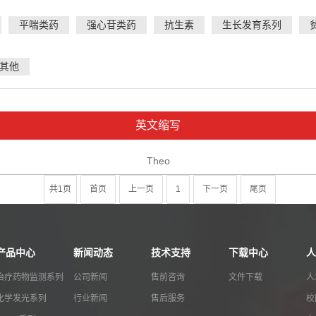
平喘类药
强心苷类药
抗生素
生长发育系列
其他
英文缩写
Theo
共1页
首页
上一页
1
下一页
尾页
产品中心
新闻动态
技术支持
下载中心
人
治疗药物监测系列
公司新闻
售前咨询
文件下载
人
化学发光系列
行业新闻
售后服务
校