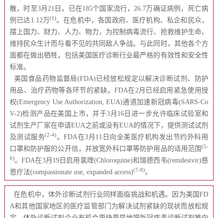
散，时至3月21日，已在185个国家流行，26.7万确证病例，死亡病
(1)
例已达1.12万
。在危机中，各国政府、医疗机构、私企和民众，
摆上国力、财力、人力、物力，为控制病毒流行、抢救维护生命、
维持民众生计而与看不见的共同敌人争战。与此同时，其他各个方
面都在做出牺牲，包括美国医疗诊断行业最严格的有效性和安全性
标准。
美国食品药物监督局(FDA)已经放松规定以解决诊断试剂、防护
用品、治疗药物等各环节的紧缺。FDA在2月已经启用紧急使用授
权(Emergency Use Authorization, EUA)通道加速新冠病毒(SARS-Co
V-2)检测产品在美国上市，并于3月16日进一步允许临床试验室和
试剂生产厂家在申请EUA之前或没有EUA的情况下，提供测试试剂
(2-4)
及测试服务
。FDA在3月11日向全美医疗机构发出节约外科用
(5-
口罩和防护服的公开信，并放宽外科口罩等防护用品的适用范围
6)
。FDA在3月19日启用氯喹(Chloroquine)和瑞德西韦(remdesivir)慈
(7-8)
恩疗法(compassionate use, expanded access)
。
在危机中，体外诊断试剂行业同样面临挑战和机遇。因为美国FD
A和其他国家地区的医疗监管部门为解决试剂紧缺的现状而放松规
定，体外诊断试剂企业有机会更快更早地把新冠病毒诊断试剂推向