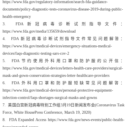
https://www.fda.gov/regulatory-information/search-fda-guidance-
documents/policy-diagnostic-tests-coronavirus-disease-2019-during-public-
health-emergency
3. FDA新冠病毒诊断试剂指导文件：
https://www.fda.gov/media/135659/download
4. FDA新冠病毒诊断试剂指导文件常见问题解答：
https://www.fda.gov/medical-devices/emergency-situations-medical-
devices/faqs-diagnostic-testing-sars-cov-2
5. FDA节约使用外科用口罩和防护服的公开信：
https://www.fda.gov/medical-devices/letters-health-care-providers/surgical-
mask-and-gown-conservation-strategies-letter-healthcare-providers
6. FDA外科用口罩和防护服短缺常见问题解答：
https://www.fda.gov/medical-devices/personal-protective-equipment-
infection-control/faqs-shortages-surgical-masks-and-gowns
7. 美国白宫新冠病毒特别工作组3月19日新闻发布会(Coronavirus Task
Force, White HousePress Conference, March 19, 2020)
8. FDA Expanded Access https://www.fda.gov/news-events/public-health-