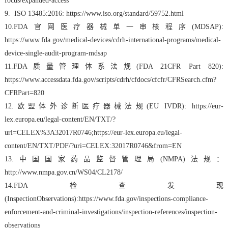
focus/expanded-access
9. ISO 13485:2016: https://www.iso.org/standard/59752.html
10.FDA官网
医疗器械单一审核程序(
MDSAP):
https://www.fda.gov/medical-devices/cdrh-international-programs/medical-
device-single-audit-program-mdsap
11.FDA质量管理体系法规(FDA 21CFR Part 820):
https://www.accessdata.fda.gov/scripts/cdrh/cfdocs/cfcfr/CFRSearch.cfm?
CFRPart=820
12.
欧盟体外诊断医疗器械法规(EU IVDR): https://eur-
lex.europa.eu/legal-content/EN/TXT/?
uri=CELEX%3A32017R0746;https://eur-lex.europa.eu/legal-
content/EN/TXT/PDF/?uri=CELEX:32017R0746&from=EN
13.
中国国家药品监督管理局(NMPA)法规：
http://www.nmpa.gov.cn/WS04/CL2178/
14.FDA检查发现
(InspectionObservations):https://www.fda.gov/inspections-compliance-
enforcement-and-criminal-investigations/inspection-references/inspection-
observations