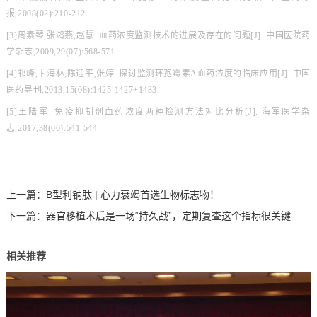
报,2008(02):210-212.
[3]周素琴,张鸿燕,赵慧. 血药浓度监测技术的进展及存在的问题[J]. 中国医院药
学杂志,2009,29(07):568-571.
[4]祁峰,卞海林,陈迎平,张婷. 探讨监测环孢霉素A血药浓度的临床应用[J]. 中国
医药导刊,2013,15(08):1425-1427+1433.
[5]王陆军. 免疫抑制剂血药浓度两种检测方法对比分析[J]. 海军医学杂
志,2017,38(06):541-544.
上一篇：
B型利钠肽 | 心力衰竭首选生物标志物！
下一篇：
器官移植术后是一场“持久战”，定期复查这个指标很关键
相关推荐