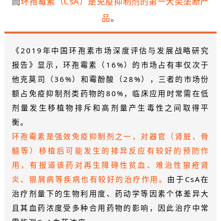
而
环孢霉素（CsA）是免疫抑制剂的第一大类垄断产
品
。
《2019年中国环孢素市场深度评估与发展战略研究
报告》显示，环孢霉素（16%）的市场占有率仅次于
他克莫司（36%）和霉酚酸（28%），三者的市场份
额占免疫抑制剂类药物的80%，临床应用时常需在低
剂量发生移植物排斥和高剂量产生毒性之间取得平
衡。
环孢霉素是强效免疫抑制剂之一，对器官（肾脏、骨
髓等）移植后可能发生的排异反应有较好的预防作
用，有报道该药对再生障碍性贫血、难治性狼疮肾
炎、银屑病等疾病也有较好的治疗作用。
由于CsA在
治疗剂量下的生物利用度、药动学等因素个体差异大
且其血药浓度受多种合用药物的影响，因此治疗中常