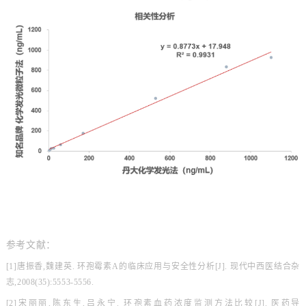
参考文献：
[1]唐振香,魏建英. 环孢霉素A的临床应用与安全性分析[J]. 现代中西医结合杂
志,2008(35):5553-5556.
[2]宋丽丽,陈东生,吕永宁. 环孢素血药浓度监测方法比较[J]. 医药导