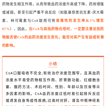
药物发生相互作用，从而导致血药浓度升高或下降，药效增强
或减弱，甚至引起严重不良反应（如氨基苷类抗生素-庆大霉
素、林可霉素与CsA联用可将
肾毒性的发生率从5%增至
67%
），因此，
在CsA与其他药物合用时，一定要注意这些药
物能否使CsA的血药浓度发生变化，能否对其产生有益或有害
的影响。
小结
CsA口服吸收不完全,有效治疗浓度范围窄，且其血药
浓度水平易受药物相互作用、肝胃肠功能、红细胞含
量、服药方法、术后时间、性别、年龄以及饮食等众
多因素的影响。CsA血药浓度过低时易引起排斥反应
或诱发自身免疫性疾病,过高时对肝、肾及中枢神经系