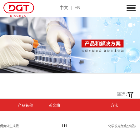
中文
|
EN
筛选：
产品名称
英文缩
方法
写
LH
促黄体生成素
化学发光免疫分析法